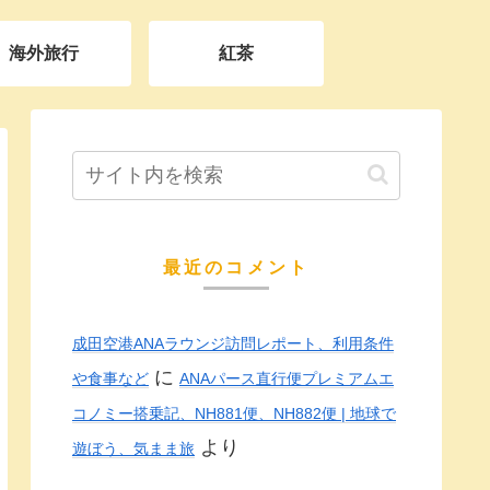
海外旅行
紅茶
最近のコメント
成田空港ANAラウンジ訪問レポート、利用条件
に
や食事など
ANAパース直行便プレミアムエ
コノミー搭乗記、NH881便、NH882便 | 地球で
より
遊ぼう、気まま旅