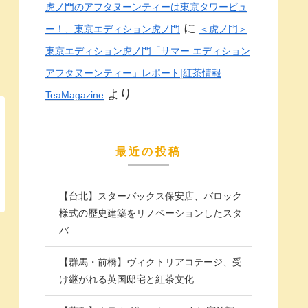
虎ノ門のアフタヌーンティーは東京タワービュ
に
ー！、東京エディション虎ノ門
＜虎ノ門＞
東京エディション虎ノ門「サマー エディション
アフタヌーンティー」レポート|紅茶情報
より
TeaMagazine
最近の投稿
【台北】スターバックス保安店、バロック
様式の歴史建築をリノベーションしたスタ
バ
【群馬・前橋】ヴィクトリアコテージ、受
け継がれる英国邸宅と紅茶文化