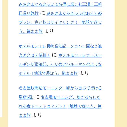
みさきまぐろきっぷでお得に楽しむ三浦・三崎
に
日帰り旅行
みさきまぐろきっぷのおすすめ
プラン、春と秋はサイクリング！ | 地球で遊ぼ
より
う、気まま旅
ホテルモントレ長崎宿泊記、グラバー園など観
に
光アクセス抜群！
ホテルモントレラ・スー
ルギンザ宿泊記、パリのアパルトマンのような
より
ホテル | 地球で遊ぼう、気まま旅
名古屋駅周辺モーニング、駅から徒歩で行ける
に
場所5選
名古屋モーニング、映えるおしゃ
れ小倉トーストはマスト！ | 地球で遊ぼう、気
より
まま旅