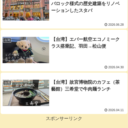
バロック様式の歴史建築をリノベ
ーションしたスタバ
2026.06.28
【台湾】エバー航空エコノミーク
台湾
ラス搭乗記、羽田→松山便
2026.04.30
【台湾】故宮博物院のカフェ（茶
台湾
藝館）三希堂で牛肉麺ランチ
2026.04.11
スポンサーリンク