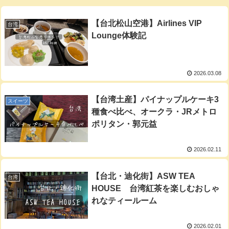
【台北松山空港】Airlines VIP
台湾
Lounge体験記
2026.03.08
【台湾土産】パイナップルケーキ3
スイーツ
種食べ比べ、オークラ・JRメトロ
ポリタン・郭元益
2026.02.11
【台北・迪化街】ASW TEA
台湾
HOUSE 台湾紅茶を楽しむおしゃ
れなティールーム
2026.02.01