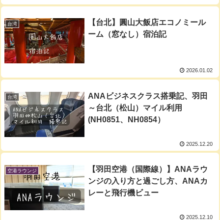
【台北】圓山大飯店エコノミール
台湾
ーム（窓なし）宿泊記
2026.01.02
ANAビジネスクラス搭乗記、羽田
台湾
～台北（松山）マイル利用
(NH0851、NH0854）
2025.12.20
【羽田空港（国際線）】ANAラウ
空港ラウンジ
ンジの入り方と過ごし方、ANAカ
レーと飛行機ビュー
2025.12.10