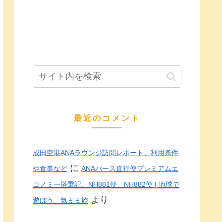
最近のコメント
成田空港ANAラウンジ訪問レポート、利用条件
に
や食事など
ANAパース直行便プレミアムエ
コノミー搭乗記、NH881便、NH882便 | 地球で
より
遊ぼう、気まま旅