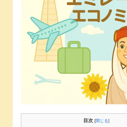
目次
[
閉じる
]