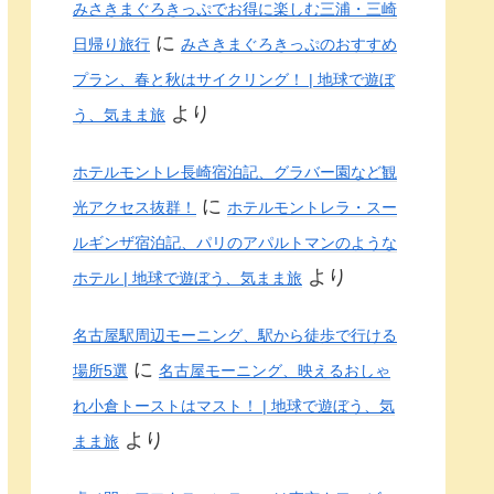
みさきまぐろきっぷでお得に楽しむ三浦・三崎
に
日帰り旅行
みさきまぐろきっぷのおすすめ
プラン、春と秋はサイクリング！ | 地球で遊ぼ
より
う、気まま旅
ホテルモントレ長崎宿泊記、グラバー園など観
に
光アクセス抜群！
ホテルモントレラ・スー
ルギンザ宿泊記、パリのアパルトマンのような
より
ホテル | 地球で遊ぼう、気まま旅
名古屋駅周辺モーニング、駅から徒歩で行ける
に
場所5選
名古屋モーニング、映えるおしゃ
れ小倉トーストはマスト！ | 地球で遊ぼう、気
より
まま旅