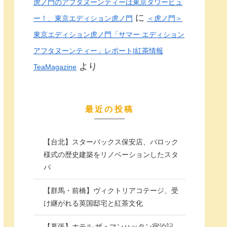
虎ノ門のアフタヌーンティーは東京タワービュ
に
ー！、東京エディション虎ノ門
＜虎ノ門＞
東京エディション虎ノ門「サマー エディション
アフタヌーンティー」レポート|紅茶情報
より
TeaMagazine
最近の投稿
【台北】スターバックス保安店、バロック
様式の歴史建築をリノベーションしたスタ
バ
【群馬・前橋】ヴィクトリアコテージ、受
け継がれる英国邸宅と紅茶文化
【幕張】ホテル ザ・マンハッタン宿泊記。