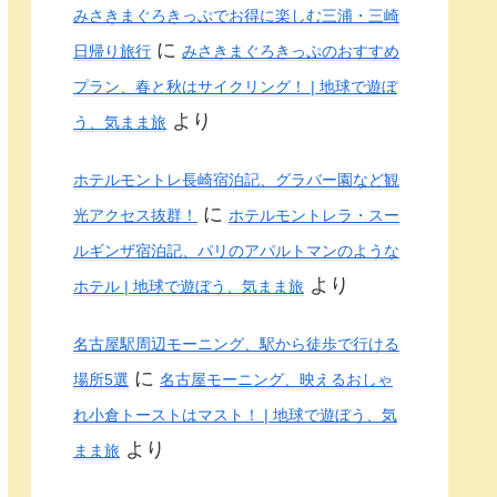
みさきまぐろきっぷでお得に楽しむ三浦・三崎
に
日帰り旅行
みさきまぐろきっぷのおすすめ
プラン、春と秋はサイクリング！ | 地球で遊ぼ
より
う、気まま旅
ホテルモントレ長崎宿泊記、グラバー園など観
に
光アクセス抜群！
ホテルモントレラ・スー
ルギンザ宿泊記、パリのアパルトマンのような
より
ホテル | 地球で遊ぼう、気まま旅
名古屋駅周辺モーニング、駅から徒歩で行ける
に
場所5選
名古屋モーニング、映えるおしゃ
れ小倉トーストはマスト！ | 地球で遊ぼう、気
より
まま旅