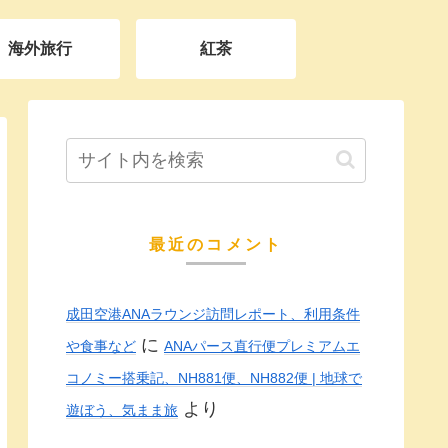
海外旅行
紅茶
最近のコメント
成田空港ANAラウンジ訪問レポート、利用条件
に
や食事など
ANAパース直行便プレミアムエ
コノミー搭乗記、NH881便、NH882便 | 地球で
より
遊ぼう、気まま旅