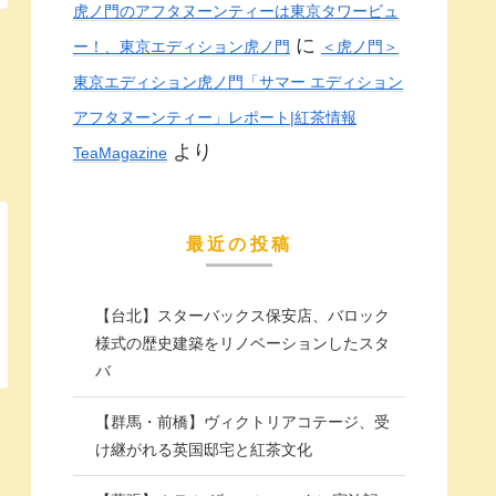
虎ノ門のアフタヌーンティーは東京タワービュ
に
ー！、東京エディション虎ノ門
＜虎ノ門＞
東京エディション虎ノ門「サマー エディション
アフタヌーンティー」レポート|紅茶情報
より
TeaMagazine
最近の投稿
【台北】スターバックス保安店、バロック
様式の歴史建築をリノベーションしたスタ
バ
【群馬・前橋】ヴィクトリアコテージ、受
け継がれる英国邸宅と紅茶文化