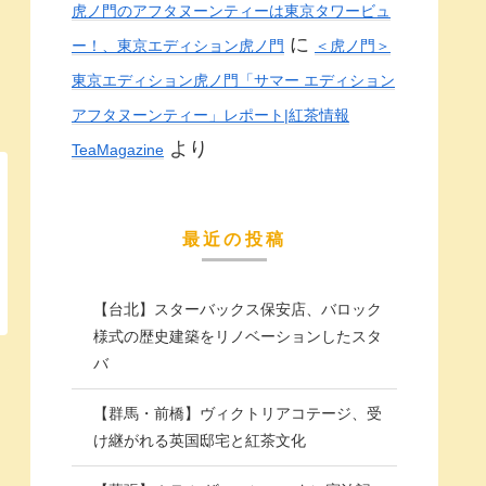
虎ノ門のアフタヌーンティーは東京タワービュ
に
ー！、東京エディション虎ノ門
＜虎ノ門＞
東京エディション虎ノ門「サマー エディション
アフタヌーンティー」レポート|紅茶情報
より
TeaMagazine
最近の投稿
【台北】スターバックス保安店、バロック
様式の歴史建築をリノベーションしたスタ
バ
【群馬・前橋】ヴィクトリアコテージ、受
け継がれる英国邸宅と紅茶文化