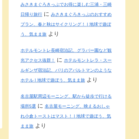
みさきまぐろきっぷでお得に楽しむ三浦・三崎
に
日帰り旅行
みさきまぐろきっぷのおすすめ
プラン、春と秋はサイクリング！ | 地球で遊ぼ
より
う、気まま旅
ホテルモントレ長崎宿泊記、グラバー園など観
に
光アクセス抜群！
ホテルモントレラ・スー
ルギンザ宿泊記、パリのアパルトマンのような
より
ホテル | 地球で遊ぼう、気まま旅
名古屋駅周辺モーニング、駅から徒歩で行ける
に
場所5選
名古屋モーニング、映えるおしゃ
れ小倉トーストはマスト！ | 地球で遊ぼう、気
より
まま旅