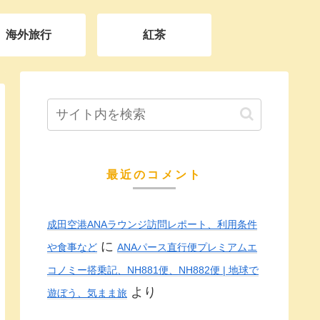
海外旅行
紅茶
最近のコメント
成田空港ANAラウンジ訪問レポート、利用条件
に
や食事など
ANAパース直行便プレミアムエ
コノミー搭乗記、NH881便、NH882便 | 地球で
より
遊ぼう、気まま旅