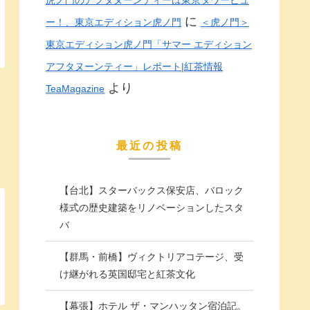
に
ー！、東京エディション虎ノ門
＜虎ノ門＞
東京エディション虎ノ門「サマー エディション
アフタヌーンティー」レポート|紅茶情報
より
TeaMagazine
最近の投稿
【台北】スターバックス保安店、バロック
様式の歴史建築をリノベーションしたスタ
バ
【群馬・前橋】ヴィクトリアコテージ、受
け継がれる英国邸宅と紅茶文化
【幕張】ホテル ザ・マンハッタン宿泊記。