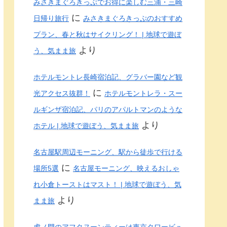
みさきまぐろきっぷでお得に楽しむ三浦・三崎
に
日帰り旅行
みさきまぐろきっぷのおすすめ
プラン、春と秋はサイクリング！ | 地球で遊ぼ
より
う、気まま旅
ホテルモントレ長崎宿泊記、グラバー園など観
に
光アクセス抜群！
ホテルモントレラ・スー
ルギンザ宿泊記、パリのアパルトマンのような
より
ホテル | 地球で遊ぼう、気まま旅
名古屋駅周辺モーニング、駅から徒歩で行ける
に
場所5選
名古屋モーニング、映えるおしゃ
れ小倉トーストはマスト！ | 地球で遊ぼう、気
より
まま旅
虎ノ門のアフタヌーンティーは東京タワービュ