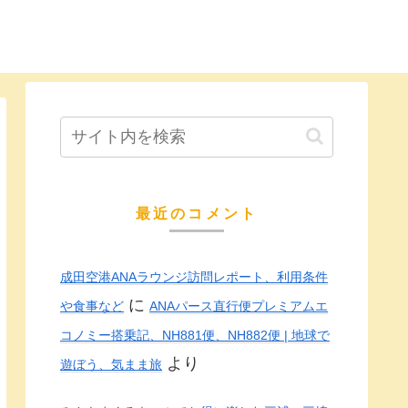
最近のコメント
成田空港ANAラウンジ訪問レポート、利用条件
に
や食事など
ANAパース直行便プレミアムエ
コノミー搭乗記、NH881便、NH882便 | 地球で
より
遊ぼう、気まま旅