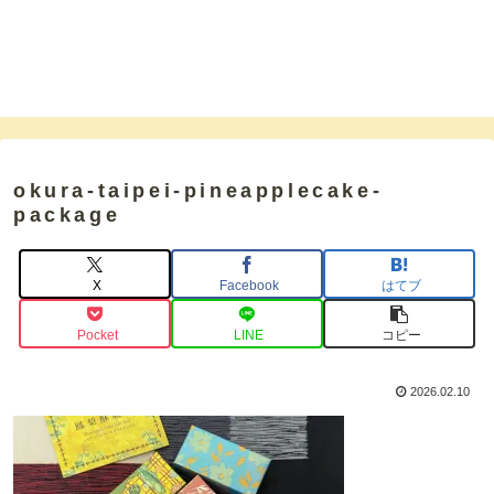
okura-taipei-pineapplecake-
package
X
Facebook
はてブ
Pocket
LINE
コピー
2026.02.10