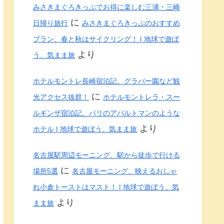
みさきまぐろきっぷでお得に楽しむ三浦・三崎
に
日帰り旅行
みさきまぐろきっぷのおすすめ
プラン、春と秋はサイクリング！ | 地球で遊ぼ
より
う、気まま旅
ホテルモントレ長崎宿泊記、グラバー園など観
に
光アクセス抜群！
ホテルモントレラ・スー
ルギンザ宿泊記、パリのアパルトマンのような
より
ホテル | 地球で遊ぼう、気まま旅
名古屋駅周辺モーニング、駅から徒歩で行ける
に
場所5選
名古屋モーニング、映えるおしゃ
れ小倉トーストはマスト！ | 地球で遊ぼう、気
より
まま旅