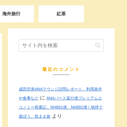
海外旅行
紅茶
最近のコメント
成田空港ANAラウンジ訪問レポート、利用条件
に
や食事など
ANAパース直行便プレミアムエ
コノミー搭乗記、NH881便、NH882便 | 地球で
より
遊ぼう、気まま旅