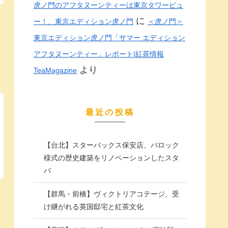
虎ノ門のアフタヌーンティーは東京タワービュ
に
ー！、東京エディション虎ノ門
＜虎ノ門＞
東京エディション虎ノ門「サマー エディション
アフタヌーンティー」レポート|紅茶情報
より
TeaMagazine
最近の投稿
【台北】スターバックス保安店、バロック
様式の歴史建築をリノベーションしたスタ
バ
【群馬・前橋】ヴィクトリアコテージ、受
け継がれる英国邸宅と紅茶文化