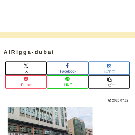
AlRigga-dubai
X
Facebook
はてブ
Pocket
LINE
コピー
2025.07.29