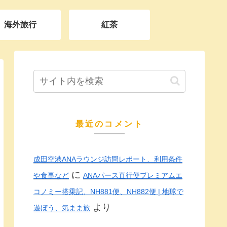
海外旅行
紅茶
最近のコメント
成田空港ANAラウンジ訪問レポート、利用条件
に
や食事など
ANAパース直行便プレミアムエ
コノミー搭乗記、NH881便、NH882便 | 地球で
より
遊ぼう、気まま旅