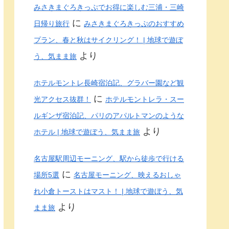
みさきまぐろきっぷでお得に楽しむ三浦・三崎
に
日帰り旅行
みさきまぐろきっぷのおすすめ
プラン、春と秋はサイクリング！ | 地球で遊ぼ
より
う、気まま旅
ホテルモントレ長崎宿泊記、グラバー園など観
に
光アクセス抜群！
ホテルモントレラ・スー
ルギンザ宿泊記、パリのアパルトマンのような
より
ホテル | 地球で遊ぼう、気まま旅
名古屋駅周辺モーニング、駅から徒歩で行ける
に
場所5選
名古屋モーニング、映えるおしゃ
れ小倉トーストはマスト！ | 地球で遊ぼう、気
より
まま旅