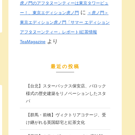
虎ノ門のアフタヌーンティーは東京タワービュ
に
ー！、東京エディション虎ノ門
＜虎ノ門＞
東京エディション虎ノ門「サマー エディション
アフタヌーンティー」レポート|紅茶情報
より
TeaMagazine
最近の投稿
【台北】スターバックス保安店、バロック
様式の歴史建築をリノベーションしたスタ
バ
【群馬・前橋】ヴィクトリアコテージ、受
け継がれる英国邸宅と紅茶文化