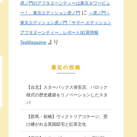
虎ノ門のアフタヌーンティーは東京タワービュ
に
ー！、東京エディション虎ノ門
＜虎ノ門＞
東京エディション虎ノ門「サマー エディション
アフタヌーンティー」レポート|紅茶情報
より
TeaMagazine
最近の投稿
【台北】スターバックス保安店、バロック
様式の歴史建築をリノベーションしたスタ
バ
【群馬・前橋】ヴィクトリアコテージ、受
け継がれる英国邸宅と紅茶文化