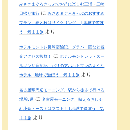
みさきまぐろきっぷでお得に楽しむ三浦・三崎
に
日帰り旅行
みさきまぐろきっぷのおすすめ
プラン、春と秋はサイクリング！ | 地球で遊ぼ
より
う、気まま旅
ホテルモントレ長崎宿泊記、グラバー園など観
に
光アクセス抜群！
ホテルモントレラ・スー
ルギンザ宿泊記、パリのアパルトマンのような
より
ホテル | 地球で遊ぼう、気まま旅
名古屋駅周辺モーニング、駅から徒歩で行ける
に
場所5選
名古屋モーニング、映えるおしゃ
れ小倉トーストはマスト！ | 地球で遊ぼう、気
より
まま旅