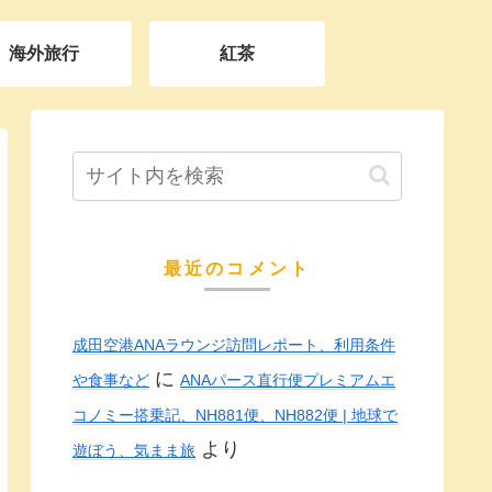
海外旅行
紅茶
最近のコメント
成田空港ANAラウンジ訪問レポート、利用条件
に
や食事など
ANAパース直行便プレミアムエ
コノミー搭乗記、NH881便、NH882便 | 地球で
より
遊ぼう、気まま旅