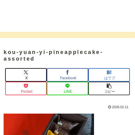
kou-yuan-yi-pineapplecake-
assorted
X
Facebook
はてブ
Pocket
LINE
コピー
2026.02.11