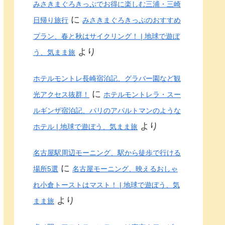
みさきまぐろきっぷでお得に楽しむ三浦・三崎
に
日帰り旅行
みさきまぐろきっぷのおすすめ
プラン、春と秋はサイクリング！ | 地球で遊ぼ
より
う、気まま旅
ホテルモントレ長崎宿泊記、グラバー園など観
に
光アクセス抜群！
ホテルモントレラ・スー
ルギンザ宿泊記、パリのアパルトマンのような
より
ホテル | 地球で遊ぼう、気まま旅
名古屋駅周辺モーニング、駅から徒歩で行ける
に
場所5選
名古屋モーニング、映えるおしゃ
れ小倉トーストはマスト！ | 地球で遊ぼう、気
より
まま旅