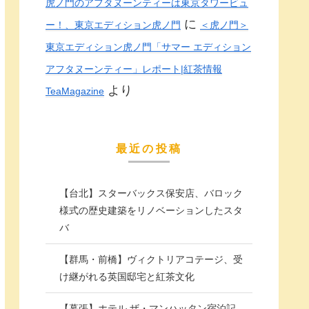
虎ノ門のアフタヌーンティーは東京タワービュ
に
ー！、東京エディション虎ノ門
＜虎ノ門＞
東京エディション虎ノ門「サマー エディション
アフタヌーンティー」レポート|紅茶情報
より
TeaMagazine
最近の投稿
【台北】スターバックス保安店、バロック
様式の歴史建築をリノベーションしたスタ
バ
【群馬・前橋】ヴィクトリアコテージ、受
け継がれる英国邸宅と紅茶文化
【幕張】ホテル ザ・マンハッタン宿泊記。