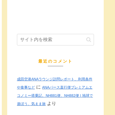
最近のコメント
成田空港ANAラウンジ訪問レポート、利用条件
に
や食事など
ANAパース直行便プレミアムエ
コノミー搭乗記、NH881便、NH882便 | 地球で
より
遊ぼう、気まま旅