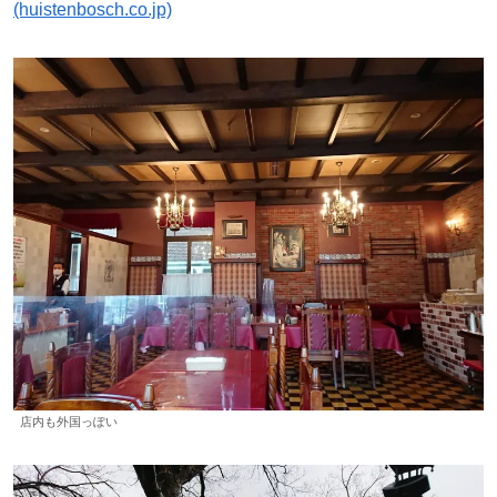
(huistenbosch.co.jp)
店内も外国っぽい