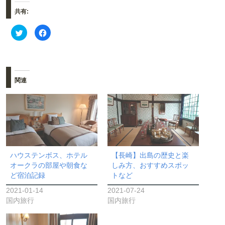
共有:
ク
F
リ
a
ッ
c
ク
e
し
b
て
o
T
o
w
k
i
で
関連
t
共
t
有
e
す
r
る
で
に
共
は
有
ク
(
リ
新
ッ
し
ク
い
し
ウ
て
ハウステンボス、ホテル
【長崎】出島の歴史と楽
ィ
く
ン
だ
オークラの部屋や朝食な
しみ方、おすすめスポッ
ド
さ
ど宿泊記録
トなど
ウ
い
で
(
開
新
2021-01-14
2021-07-24
き
し
ま
い
国内旅行
国内旅行
す
ウ
)
ィ
ン
ド