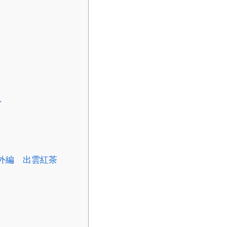
れ
外編 出雲紅茶