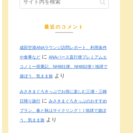
最近のコメント
成田空港ANAラウンジ訪問レポート、利用条件
に
や食事など
ANAパース直行便プレミアムエ
コノミー搭乗記、NH881便、NH882便 | 地球で
より
遊ぼう、気まま旅
みさきまぐろきっぷでお得に楽しむ三浦・三崎
に
日帰り旅行
みさきまぐろきっぷのおすすめ
プラン、春と秋はサイクリング！ | 地球で遊ぼ
より
う、気まま旅