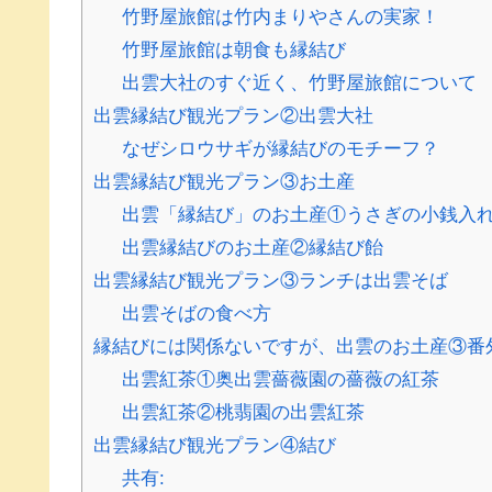
竹野屋旅館は竹内まりやさんの実家！
竹野屋旅館は朝食も縁結び
出雲大社のすぐ近く、竹野屋旅館について
出雲縁結び観光プラン②出雲大社
なぜシロウサギが縁結びのモチーフ？
出雲縁結び観光プラン③お土産
出雲「縁結び」のお土産①うさぎの小銭入
出雲縁結びのお土産②縁結び飴
出雲縁結び観光プラン③ランチは出雲そば
出雲そばの食べ方
縁結びには関係ないですが、出雲のお土産③番
出雲紅茶①奥出雲薔薇園の薔薇の紅茶
出雲紅茶②桃翡園の出雲紅茶
出雲縁結び観光プラン④結び
共有: