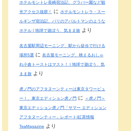
ホテルモントレ長崎宿泊記、グラバー園など観
に
光アクセス抜群！
ホテルモントレラ・スー
ルギンザ宿泊記、パリのアパルトマンのような
より
ホテル | 地球で遊ぼう、気まま旅
名古屋駅周辺モーニング、駅から徒歩で行ける
に
場所5選
名古屋モーニング、映えるおしゃ
れ小倉トーストはマスト！ | 地球で遊ぼう、気
より
まま旅
虎ノ門のアフタヌーンティーは東京タワービュ
に
ー！、東京エディション虎ノ門
＜虎ノ門＞
東京エディション虎ノ門「サマー エディション
アフタヌーンティー」レポート|紅茶情報
より
TeaMagazine