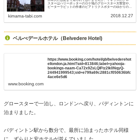
スターはハリーポッターのロケ地のグロースター大聖堂や、
ピーターラビットの作者のビアトリクスポターのゆかりの地
です。 グロースターの観光スポットなどをご紹介します。
2018.12.27
kimama-tabi.com
ベルべデールホテル（Belvedere Hotel)
https://www.booking.com/hotel/gb/belvederehot
ellondon.ja.html?aid=813846;label=yahooja-
bookings-naam-Ca72x9ZsLQIFtz2lk0NqyQ-
244941999543;sid=e799a69c2881cf050636bfc
4ace6e5d6
www.booking.com
グロースターで一泊し、ロンドンへ戻り、パディントンに
泊まりました。
パディントン駅から数分で、最所に泊まったホテル同様
に、ずらりと安ホテルが並んでいました。