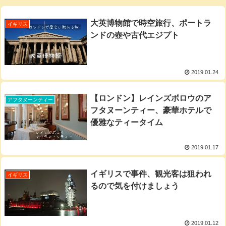
大英博物館で時空旅行、ポートラ
イギリス
ンドの壺や古代エジプト
2019.01.24
【ロンドン】レインズボロウのア
アフタヌーンティー
フタヌーンティー、豪華ホテルで
優雅なティータイム
2019.01.17
イギリスで事件、観光客は狙われ
イギリス
るので気を付けましょう
2019.01.12